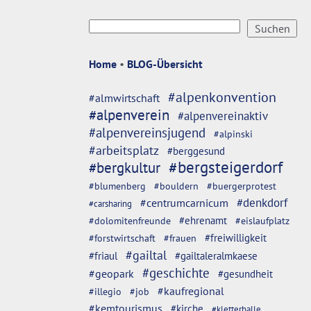
Home
•
BLOG-Übersicht
#alpenkonvention
#almwirtschaft
#alpenverein
#alpenvereinaktiv
#alpenvereinsjugend
#alpinski
#arbeitsplatz
#berggesund
#bergsteigerdorf
#bergkultur
#blumenberg
#bouldern
#buergerprotest
#denkdorf
#centrumcarnicum
#carsharing
#dolomitenfreunde
#ehrenamt
#eislaufplatz
#freiwilligkeit
#forstwirtschaft
#frauen
#gailtal
#friaul
#gailtaleralmkaese
#geschichte
#geopark
#gesundheit
#kaufregional
#illegio
#job
#kemtourismus
#kirche
#kletterhalle