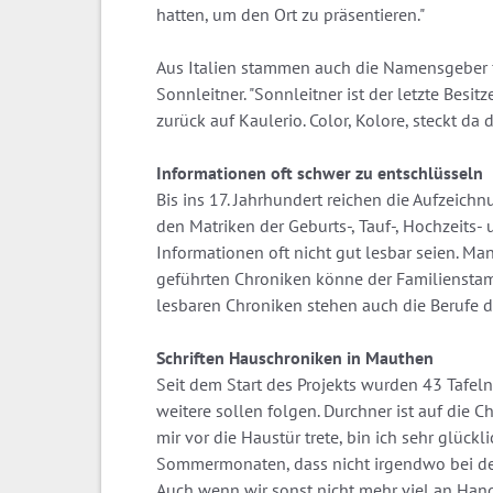
hatten, um den Ort zu präsentieren."
Aus Italien stammen auch die Namensgeber f
Sonnleitner. "Sonnleitner ist der letzte Besi
zurück auf Kaulerio. Color, Kolore, steckt da
Informationen oft schwer zu entschlüsseln
Bis ins 17. Jahrhundert reichen die Aufzeichn
den Matriken der Geburts-, Tauf-, Hochzeits- 
Informationen oft nicht gut lesbar seien. Man
geführten Chroniken könne der Familienstam
lesbaren Chroniken stehen auch die Berufe der
Schriften Hauschroniken in Mauthen
Seit dem Start des Projekts wurden 43 Tafel
weitere sollen folgen. Durchner ist auf die 
mir vor die Haustür trete, bin ich sehr glückl
Sommermonaten, dass nicht irgendwo bei der H
Auch wenn wir sonst nicht mehr viel an Han