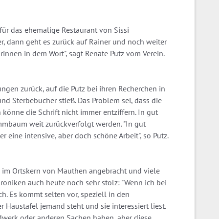
ür das ehemalige Restaurant von Sissi
tzer, dann geht es zurück auf Rainer und noch weiter
 drinnen in dem Wort", sagt Renate Putz vom Verein.
ungen zurück, auf die Putz bei ihren Recherchen in
und Sterbebücher stieß. Das Problem sei, dass die
 könne die Schrift nicht immer entziffern. In gut
mbaum weit zurückverfolgt werden. "In gut
 eine intensive, aber doch schöne Arbeit", so Putz.
n im Ortskern von Mauthen angebracht und viele
Chroniken auch heute noch sehr stolz: "Wenn ich bei
ich. Es kommt selten vor, speziell in den
austafel jemand steht und sie interessiert liest.
dwerk oder anderen Sachen haben, aber diese