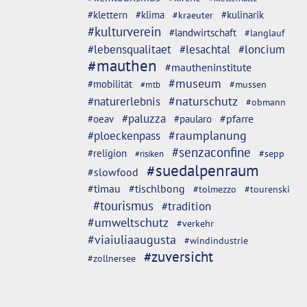
#klettern
#klima
#kulinarik
#kraeuter
#kulturverein
#landwirtschaft
#langlauf
#lebensqualitaet
#lesachtal
#loncium
#mauthen
#mautheninstitute
#museum
#mobilität
#mussen
#mtb
#naturschutz
#naturerlebnis
#obmann
#paluzza
#oeav
#pfarre
#paularo
#ploeckenpass
#raumplanung
#senzaconfine
#religion
#sepp
#risiken
#suedalpenraum
#slowfood
#timau
#tischlbong
#tolmezzo
#tourenski
#tourismus
#tradition
#umweltschutz
#verkehr
#viaiuliaaugusta
#windindustrie
#zuversicht
#zollnersee