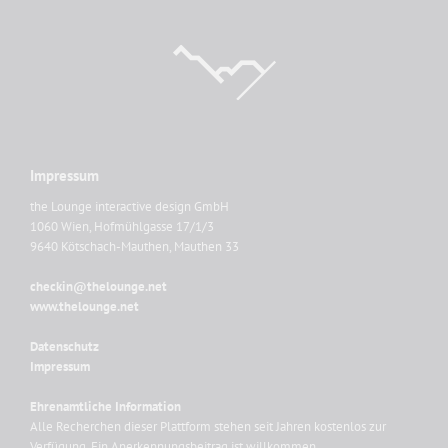
Impressum
the Lounge interactive design GmbH
1060 Wien, Hofmühlgasse 17/1/3
9640 Kötschach-Mauthen, Mauthen 33
checkin@thelounge.net
www.thelounge.net
Datenschutz
Impressum
Ehrenamtliche Information
Alle Recherchen dieser Plattform stehen seit Jahren kostenlos zur
Verfügung. Ein Anerkennungsbeitrag ist willkommen.