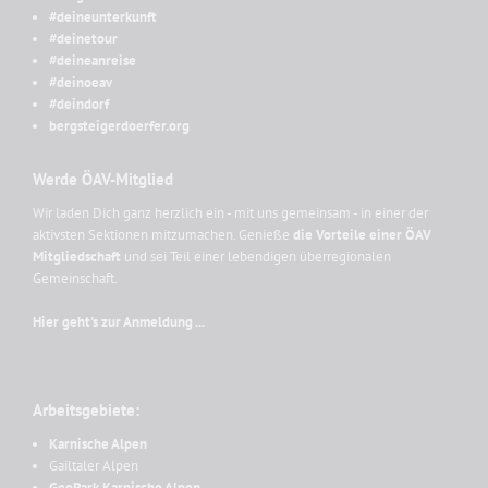
#deineunterkunft
#deinetour
#deineanreise
#deinoeav
#deindorf
bergsteigerdoerfer.org
Werde ÖAV-Mitglied
Wir laden Dich ganz herzlich ein - mit uns gemeinsam - in einer der
aktivsten Sektionen mitzumachen. Genieße
die Vorteile einer ÖAV
Mitgliedschaft
und sei Teil einer lebendigen überregionalen
Gemeinschaft.
Hier geht's zur Anmeldung ...
Arbeitsgebiete:
Karnische Alpen
Gailtaler Alpen
GeoPark Karnische Alpen