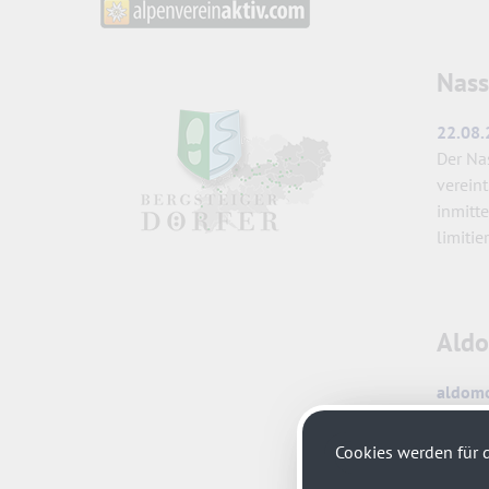
Nass
22.08.
Der Nas
verein
inmitt
limiti
Aldo
aldomo
Bergla
echter
Cookies werden für d
bekann