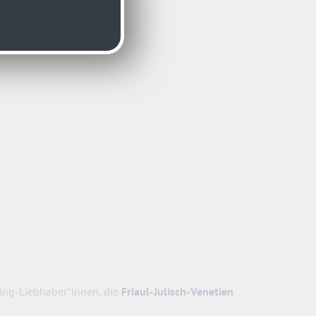
ning-Liebhaber*innen, die
Friaul-Julisch-Venetien