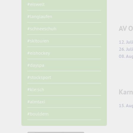
#eiswelt
#langlaufen
AV O
#schneeschuh
#skitouren
12. Jul
26. Ju
#eishockey
08. Au
#dayspa
#stocksport
#kle:sch
Karn
#almtaxi
15. Aug
#bouldern