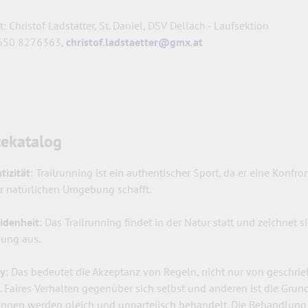
: Christof Ladstätter, St. Daniel, DSV Dellach - Laufsektion
 650 8276363,
christof.ladstaetter@gmx.at
ekatalog
tizität
: Trailrunning ist ein authentischer Sport, da er eine Konfr
r natürlichen Umgebung schafft.
idenheit
: Das Trailrunning findet in der Natur statt und zeichne
ung aus.
ay
: Das bedeutet die Akzeptanz von Regeln, nicht nur von geschr
. Faires Verhalten gegenüber sich selbst und anderen ist die Grund
:innen werden gleich und unparteiisch behandelt. Die Behandlung 