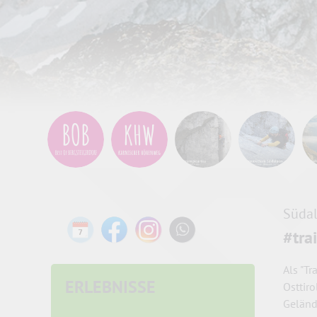
Süda
#tra
Als "Tr
ERLEBNISSE
Osttiro
Gelän