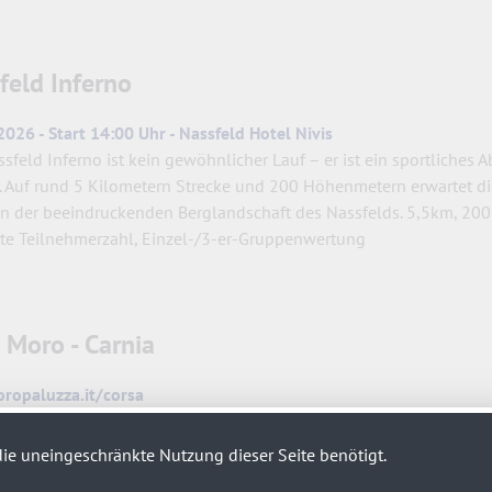
feld Inferno
2026 - Start 14:00 Uhr - Nassfeld Hotel Nivis
sfeld Inferno ist kein gewöhnlicher Lauf – er ist ein sportliches 
t. Auf rund 5 Kilometern Strecke und 200 Höhenmetern erwartet di
en der beeindruckenden Berglandschaft des Nassfelds. 5,5km, 20
erte Teilnehmerzahl, Einzel-/3-er-Gruppenwertung
 Moro - Carnia
ropaluzza.it/corsa
ufen hat in der Carnia eine lange und besondere Tradition. Ob jung
 Familiensport. Seit vielen Jahren organisiert die Sportgemeins
ie uneingeschränkte Nutzung dieser Seite benötigt.
testen Laufveranstaltungen der Region, sowohl im Sommer als au