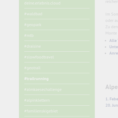
reiche
deine.erlebnis.cloud
#waldbad
Im Som
oder a
#geopark
Zu den
Monte 
#mtb
Alle
#draisine
Unte
Anre
#slowfoodtravel
#geotrail
#trailrunning
Alpe
#almkaesechallenge
1. Feb
#alpinklettern
20. Ju
#familienskigebiet