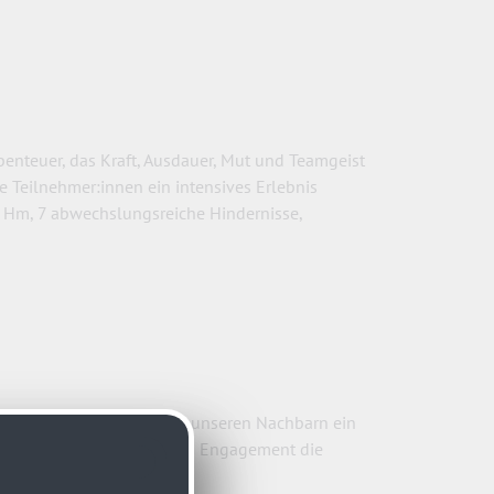
Abenteuer, das Kraft, Ausdauer, Mut und Teamgeist
e Teilnehmer:innen ein intensives Erlebnis
0 Hm, 7 abwechslungsreiche Hindernisse,
 oder alt – Laufen ist bei unseren Nachbarn ein
chaft ALDO MORO mit großem Engagement die
ch im Winter.