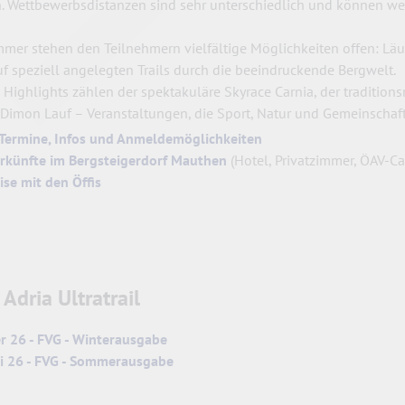
n. Wettbewerbsdistanzen
sind sehr unterschiedlich und können w
mer stehen den Teilnehmern vielfältige Möglichkeiten offen: Läu
uf speziell angelegten Trails durch die beeindruckende Bergwelt.
 Highlights zählen der spektakuläre Skyrace Carnia, der traditions
Dimon Lauf – Veranstaltungen, die Sport, Natur und Gemeinschaf
 Termine, Infos und Anmeldemöglichkeiten
rkünfte im Bergsteigerdorf Mauthen
(Hotel, Privatzimmer, ÖAV-C
ise mit den Öffis
 Adria Ultratrail
er 26 - FVG - Winterausgabe
ni 26 - FVG - Sommerausgabe