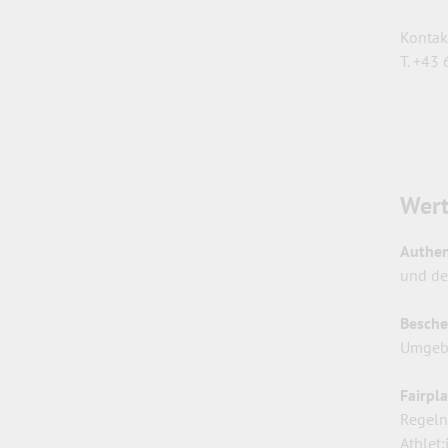
Kontakt
T. +43
Wert
Authen
und de
Besche
Umgeb
Fairpl
Regeln
Athlet