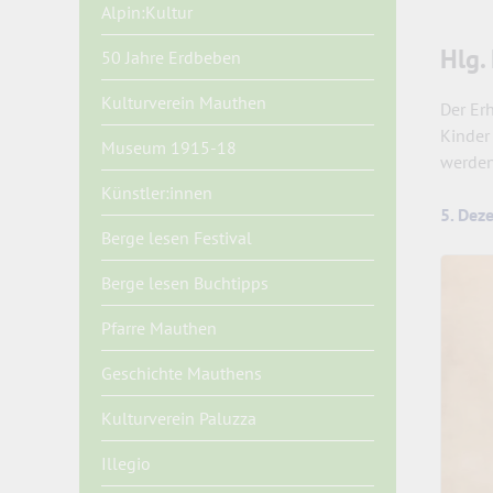
Alpin:Kultur
Hlg.
50 Jahre Erdbeben
Kulturverein Mauthen
Der Er
Kinder
Museum 1915-18
werden
Künstler:innen
5. Dez
Berge lesen Festival
Berge lesen Buchtipps
Pfarre Mauthen
Geschichte Mauthens
Kulturverein Paluzza
Illegio