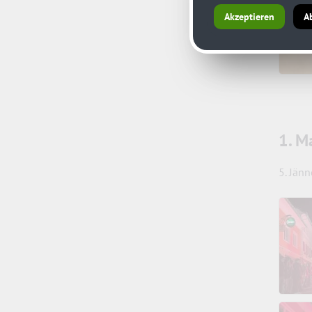
Akzeptieren
A
1. M
5. Jän