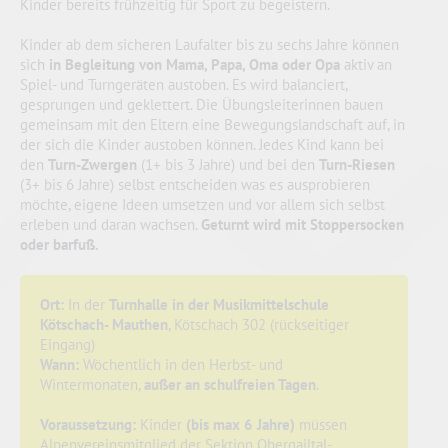
Kinder bereits frühzeitig für Sport zu begeistern.
Kinder ab dem sicheren Laufalter bis zu sechs Jahre können
sich
in Begleitung von Mama, Papa, Oma oder Opa
aktiv an
Spiel- und Turngeräten austoben. Es wird balanciert,
gesprungen und geklettert. Die Übungsleiterinnen bauen
gemeinsam mit den Eltern eine Bewegungslandschaft auf, in
der sich die Kinder austoben können. Jedes Kind kann bei
den
Turn-Zwergen
(1+ bis 3 Jahre) und bei den
Turn-Riesen
(3+ bis 6 Jahre) selbst entscheiden was es ausprobieren
möchte, eigene Ideen umsetzen und vor allem sich selbst
erleben und daran wachsen.
Geturnt wird mit Stoppersocken
oder barfuß.
Ort:
In der
Turnhalle in der Musikmittelschule
Kötschach- Mauthen
, Kötschach 302 (rückseitiger
Eingang)
Wann:
Wöchentlich in den Herbst- und
Wintermonaten,
außer an schulfreien Tagen
.
Voraussetzung:
Kinder
(bis max 6 Jahre)
müssen
Alpenvereinsmitglied der Sektion Obergailtal-