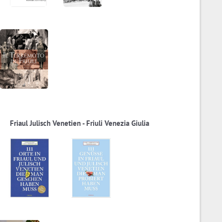
Friaul Julisch Venetien - Friuli Venezia Giulia