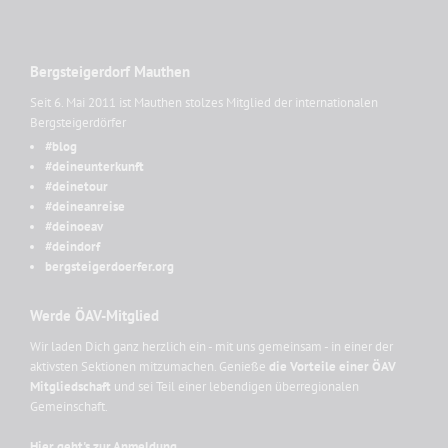
Bergsteigerdorf Mauthen
Seit 6. Mai 2011 ist Mauthen stolzes Mitglied der internationalen
Bergsteigerdörfer
#blog
#deineunterkunft
#deinetour
#deineanreise
#deinoeav
#deindorf
bergsteigerdoerfer.org
Werde ÖAV-Mitglied
Wir laden Dich ganz herzlich ein - mit uns gemeinsam - in einer der
aktivsten Sektionen mitzumachen. Genieße
die Vorteile einer ÖAV
Mitgliedschaft
und sei Teil einer lebendigen überregionalen
Gemeinschaft.
Hier geht's zur Anmeldung ...