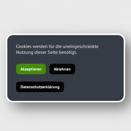
Cookies werden für die uneingeschränkte
Cookies werden für die uneingeschränkte
Nutzung dieser Seite benötigt.
Nutzung dieser Seite benötigt.
Akzeptieren
Akzeptieren
Ablehnen
Ablehnen
Datenschutzerklärung
Datenschutzerklärung