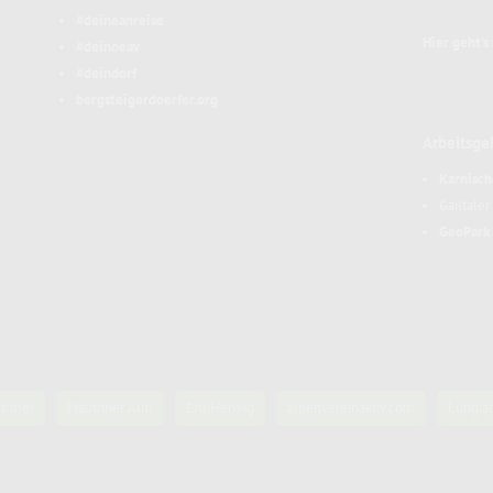
#deineanreise
Hier geht's
#deinoeav
#deindorf
bergsteigerdoerfer.org
Arbeitsge
Karnisch
Gailtale
GeoPark 
Sommer
Mauthner Alm
Ertl Herwig
alpenvereinaktiv.com
Lungia