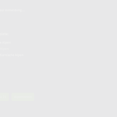
 zur Anmeldung ...
biete:
e Alpen
r Alpen
Karnische Alpen
rü 21
Alpenverein