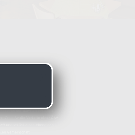
V-Mitglied
ich ganz herzlich ein - mit uns
 in einer der aktivsten Sektionen
en. Genieße
die Vorteile einer ÖAV
aft
und sei Teil einer lebendigen
alen Gemeinschaft.