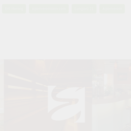
Ertl Herwig
alpenvereinaktiv.com
Lungiarü 21
Alpenverein