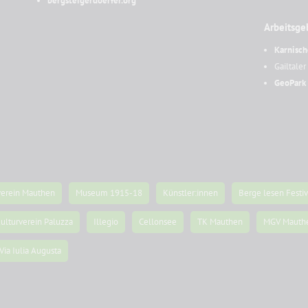
bergsteigerdoerfer.org
Arbeitsge
Karnisch
Gailtale
GeoPark 
verein Mauthen
Museum 1915-18
Künstler:innen
Berge lesen Festiv
ulturverein Paluzza
Illegio
Cellonsee
TK Mauthen
MGV Mauth
Via Iulia Augusta