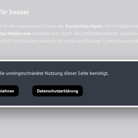
für besser
t in die malerische Kulisse der
Karnischen Alpen
, ist ein idyllis
htal-Weißensee
zeichnet sich durch ihre atemberaubende Landschaft
erdorf ist Mauthen bekannt für seine nachhaltige Entwicklung u
ie uneingeschränkte Nutzung dieser Seite benötigt.
blehnen
Datenschutzerklärung