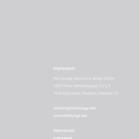
Impressum
the Lounge interactive design GmbH
1060 Wien, Hofmühlgasse 17/1/3
9640 Kötschach-Mauthen, Mauthen 33
checkin@thelounge.net
www.thelounge.net
Datenschutz
Impressum