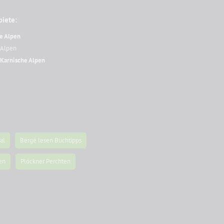
biete:
e Alpen
r Alpen
Karnische Alpen
al
Berge lesen Buchtipps
en
Plöckner Perchten