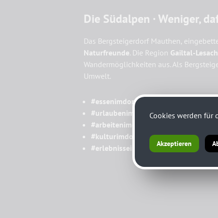
Die Südalpen · Weniger, da
Das Bergsteigerdorf Mauthen, eingebette
Naturfreunde
. Die Region
Gailtal-Lesac
Wandermöglichkeiten aus. Als Bergsteig
Umwelt.
#essenimdorf
#urlaubenimdorf
Cookies werden für d
#arbeitenimdorf
#kulturimdorf
Akzeptieren
A
#erlebnisseimdorf