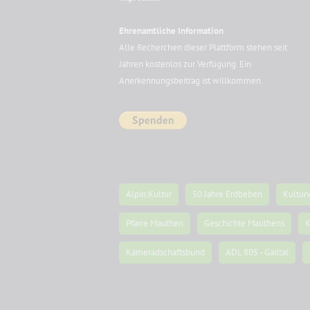
Ehrenamtliche Information
Alle Recherchen dieser Plattform stehen seit
Jahren kostenlos zur Verfügung. Ein
Anerkennungsbeitrag ist willkommen.
Alpin:Kultur
50 Jahre Erdbeben
Kultur
Pfarre Mauthen
Geschichte Mauthens
K
Kameradschaftsbund
ADL 805 - Gailtal