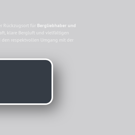
cher Rückzugsort für
Bergliebhaber und
, klare Bergluft und vielfältigen
nd den respektvollen Umgang mit der