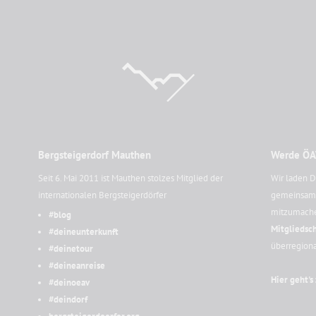
Bergsteigerdorf Mauthen
Werde ÖA
Seit 6. Mai 2011 ist Mauthen stolzes Mitglied der
Wir laden D
internationalen Bergsteigerdörfer
gemeinsam -
mitzumach
#blog
Mitgliedsch
#deineunterkunft
überregion
#deinetour
#deineanreise
Hier geht's
#deinoeav
#deindorf