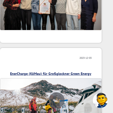
2023-12-03
EnerCharge (KöMau) für Großglockner Green Energy