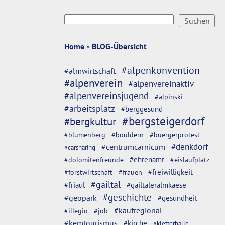
Home
•
BLOG-Übersicht
#alpenkonvention
#almwirtschaft
#alpenverein
#alpenvereinaktiv
#alpenvereinsjugend
#alpinski
#arbeitsplatz
#berggesund
#bergsteigerdorf
#bergkultur
#blumenberg
#bouldern
#buergerprotest
#denkdorf
#centrumcarnicum
#carsharing
#dolomitenfreunde
#ehrenamt
#eislaufplatz
#freiwilligkeit
#forstwirtschaft
#frauen
#gailtal
#friaul
#gailtaleralmkaese
#geschichte
#geopark
#gesundheit
#kaufregional
#illegio
#job
#kemtourismus
#kirche
#kletterhalle