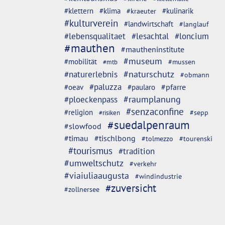
#klettern
#klima
#kulinarik
#kraeuter
#kulturverein
#landwirtschaft
#langlauf
#lebensqualitaet
#lesachtal
#loncium
#mauthen
#mautheninstitute
#museum
#mobilität
#mussen
#mtb
#naturschutz
#naturerlebnis
#obmann
#paluzza
#oeav
#pfarre
#paularo
#ploeckenpass
#raumplanung
#senzaconfine
#religion
#sepp
#risiken
#suedalpenraum
#slowfood
#timau
#tischlbong
#tolmezzo
#tourenski
#tourismus
#tradition
#umweltschutz
#verkehr
#viaiuliaaugusta
#windindustrie
#zuversicht
#zollnersee