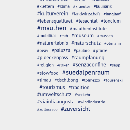
#klettern
#klima
#kulinarik
#kraeuter
#kulturverein
#landwirtschaft
#langlauf
#lebensqualitaet
#lesachtal
#loncium
#mauthen
#mautheninstitute
#museum
#mobilität
#mussen
#mtb
#naturschutz
#naturerlebnis
#obmann
#paluzza
#oeav
#pfarre
#paularo
#ploeckenpass
#raumplanung
#senzaconfine
#religion
#sepp
#risiken
#suedalpenraum
#slowfood
#timau
#tischlbong
#tolmezzo
#tourenski
#tourismus
#tradition
#umweltschutz
#verkehr
#viaiuliaaugusta
#windindustrie
#zuversicht
#zollnersee