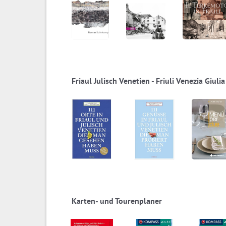
Friaul Julisch Venetien - Friuli Venezia Giulia
Karten- und Tourenplaner