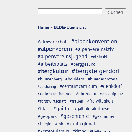
Home
•
BLOG-Übersicht
#alpenkonvention
#almwirtschaft
#alpenverein
#alpenvereinaktiv
#alpenvereinsjugend
#alpinski
#arbeitsplatz
#berggesund
#bergsteigerdorf
#bergkultur
#blumenberg
#bouldern
#buergerprotest
#denkdorf
#centrumcarnicum
#carsharing
#dolomitenfreunde
#ehrenamt
#eislaufplatz
#freiwilligkeit
#forstwirtschaft
#frauen
#gailtal
#friaul
#gailtaleralmkaese
#geschichte
#geopark
#gesundheit
#kaufregional
#illegio
#job
#kemtourismus
#kirche
#kletterhalle