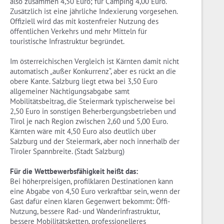
also zusammen 4,50 Euro; für Camping 4,00 Euro.
Zusätzlich ist eine jährliche Indexierung vorgesehen.
Offiziell wird das mit kostenfreier Nutzung des
öffentlichen Verkehrs und mehr Mitteln für
touristische Infrastruktur begründet.
Im österreichischen Vergleich ist Kärnten damit nicht
automatisch „außer Konkurrenz“, aber es rückt an die
obere Kante. Salzburg liegt etwa bei 3,50 Euro
allgemeiner Nächtigungsabgabe samt
Mobilitätsbeitrag, die Steiermark typischerweise bei
2,50 Euro in sonstigen Beherbergungsbetrieben und
Tirol je nach Region zwischen 2,60 und 5,00 Euro.
Kärnten wäre mit 4,50 Euro also deutlich über
Salzburg und der Steiermark, aber noch innerhalb der
Tiroler Spannbreite. (Stadt Salzburg)
Für die Wettbewerbsfähigkeit heißt das:
Bei höherpreisigen, profilklaren Destinationen kann
eine Abgabe von 4,50 Euro verkraftbar sein, wenn der
Gast dafür einen klaren Gegenwert bekommt: Öffi-
Nutzung, bessere Rad- und Wanderinfrastruktur,
bessere Mobilitätsketten, professionelleres