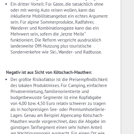
Ein dritter Vorteil: Für Gäste, die tatsächlich ohne
oder mit wenig Auto reisen wollen, kann das
inkludierte Mobilitätsangebot ein echtes Argument
sein. Für alpine Sommerprodukte, Radfahrer,
Wanderer und Kombinationsgäste kann das ein
Mehrwert sein, sofern die „letzte Meile“
funktioniert. Die Reform verspricht ausdrücklich
landesweite Öffi-Nutzung plus touristische
Sonderverkehre wie Ski-, Wander- und Radbusse.
Negativ ist aus Sicht von Kötschach-Mauthen:
Der größte Risikofaktor ist die Preisempfindlichkeit
des lokalen Produktmixes. Für Camping, einfachere
Privatvermietung, familienorientierte und
budgetbewusste Segmente ist eine Kopfabgabe
von 4,00 bzw. 4,50 Euro relativ schwerer zu tragen
als in hochpreisigen See- oder Premiumhotellerie-
Lagen. Genau am Beispiel Alpencamp Kötschach-
Mauthen wurde vorgerechnet, dass die Abgabe im
günstigen Tarifsegment einen sehr hohen Anteil
am Nächtigungspreis ausmacht. Für einen Ort wie