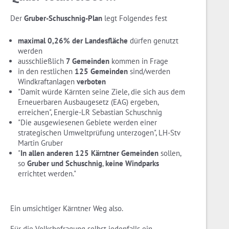
Der
Gruber-Schuschnig-Plan
legt Folgendes fest
maximal 0,26% der Landesfläche
dürfen genutzt
werden
ausschließlich
7 Gemeinden
kommen in Frage
in den restlichen
125 Gemeinden
sind/werden
Windkraftanlagen
verboten
"Damit würde Kärnten seine Ziele, die sich aus dem
Erneuerbaren Ausbaugesetz (EAG) ergeben,
erreichen", Energie-LR Sebastian Schuschnig
"Die ausgewiesenen Gebiete werden einer
strategischen Umweltprüfung unterzogen", LH-Stv
Martin Gruber
"
In allen anderen 125 Kärntner Gemeinden
sollen,
so
Gruber und Schuschnig
,
keine Windparks
errichtet werden."
Ein umsichtiger Kärntner Weg also.
Für die Volksbefragung selbst jedenfalls ein